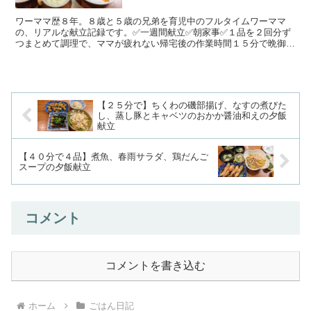
ワーママ歴８年。８歳と５歳の兄弟を育児中のフルタイムワーママ
の、リアルな献立記録です。✅一週間献立✅朝家事✅１品を２回分ず
つまとめて調理で、ママが疲れない帰宅後の作業時間１５分で晩御飯
作りを目指しています。手の込んでいない簡単料理と野菜、魚...
【２５分で】ちくわの磯部揚げ、なすの煮びた
し、蒸し豚とキャベツのおかか醤油和えの夕飯
献立
【４０分で４品】煮魚、春雨サラダ、鶏だんご
スープの夕飯献立
コメント
コメントを書き込む
ホーム
ごはん日記