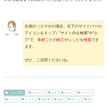
右側の（スマホの場合、右下のサイドバーの
アイコンをタップ）‟サイト内を検索”や‟
タ
グ
”で、
食材
ごとの
献立
や
レシピ
を
検索
でき
ます。
ぜひ、ご活用くださいね。
ごはん日記
きゅうり
ねぎ
もやし
キャベツ
トマト
レタス
朝仕事
枝豆
生ハム
魚