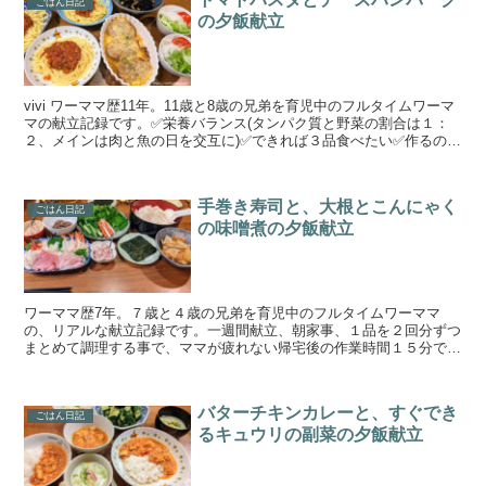
ごはん日記
の夕飯献立
vivi ワーママ歴11年。11歳と8歳の兄弟を育児中のフルタイムワーマ
マの献立記録です。✅栄養バランス(タンパク質と野菜の割合は１：
２、メインは肉と魚の日を交互に)✅できれば３品食べたい✅作るのに
疲れない簡単な料理をモットーに、日々食事作...
手巻き寿司と、大根とこんにゃく
ごはん日記
の味噌煮の夕飯献立
ワーママ歴7年。７歳と４歳の兄弟を育児中のフルタイムワーママ
の、リアルな献立記録です。一週間献立、朝家事、１品を２回分ずつ
まとめて調理する事で、ママが疲れない帰宅後の作業時間１５分で晩
御飯作りを目指しています。時間をかけずに作れて、栄養バラ...
バターチキンカレーと、すぐでき
ごはん日記
るキュウリの副菜の夕飯献立