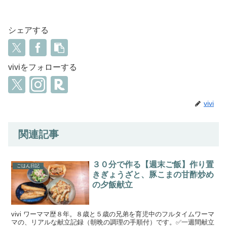
シェアする
viviをフォローする
vivi
関連記事
３０分で作る【週末ご飯】作り置
ごはん日記
きぎょうざと、豚こまの甘酢炒め
の夕飯献立
vivi ワーママ歴８年。８歳と５歳の兄弟を育児中のフルタイムワーマ
マの、リアルな献立記録（朝晩の調理の手順付）です。✅一週間献立