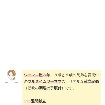
ワーママ歴８年
。８歳と５歳の兄弟を育児中
の
フルタイムワーママ
の、リアルな
献立記録
（朝晩の
調理の手順付
）です。
✅
一週間献立