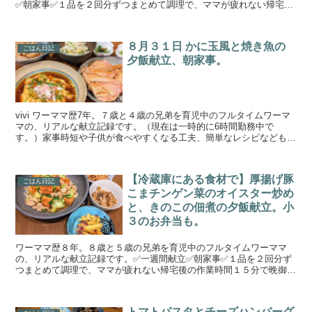
✅朝家事✅１品を２回分ずつまとめて調理で、ママが疲れない帰宅後
の作業時間１５分で晩御飯作りを目指しています。日...
８月３１日 かに玉風と焼き魚の
ごはん日記
夕飯献立、朝家事。
vivi ワーママ歴7年。７歳と４歳の兄弟を育児中のフルタイムワーマ
マの、リアルな献立記録です。（現在は一時的に6時間勤務中で
す。）家事時短や子供が食べやすくなる工夫、簡単なレシピなども載
せています。 ８月３１日の夜ごはん 献立 カニカマの...
【冷蔵庫にある食材で】厚揚げ豚
ごはん日記
こまチンゲン菜のオイスター炒め
と、きのこの佃煮の夕飯献立。小
３のお弁当も。
ワーママ歴８年。８歳と５歳の兄弟を育児中のフルタイムワーママ
の、リアルな献立記録です。✅一週間献立✅朝家事✅１品を２回分ず
つまとめて調理で、ママが疲れない帰宅後の作業時間１５分で晩御飯
作りを目指しています。手の込んでいない簡単料理と野菜、魚...
トマトパスタとチーズハンバーグ