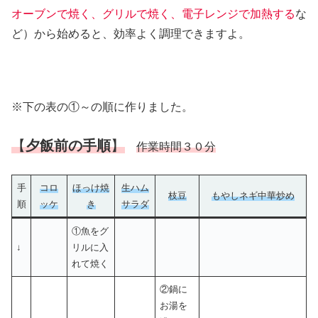
オーブンで焼く、グリルで焼く、電子レンジで加熱する
な
ど）から始めると、効率よく調理できますよ。
※下の表の①～の順に作りました。
【
夕飯前の手順
】
作業時間３０
分
手
コロ
ほっけ焼
生ハム
枝豆
もやしネギ中華炒め
順
ッケ
き
サラダ
①魚をグ
↓
リルに入
れて焼く
②鍋に
お湯を