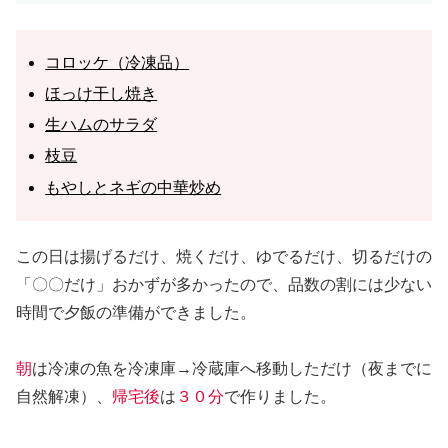
コロッケ（冷凍品）
ほっけ干し焼き
生ハムのサラダ
枝豆
もやしとネギの中華炒め
この日は揚げるだけ、焼くだけ、ゆでるだけ、切るだけの
「〇〇だけ」おかずが多かったので、品数の割には少ない
時間で夕飯の準備ができました。
朝
は冷凍の魚を冷凍庫→冷蔵庫へ移動しただけ（夜までに
自然解凍）、
帰宅後
は
３０分
で作りました。