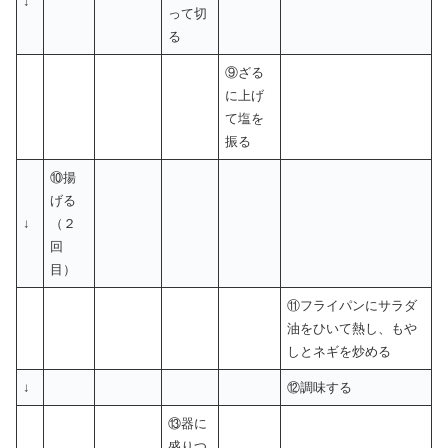
↓
って切
る
⑨ざる
に上げ
て塩を
振る
⑩揚
げる
↓
（２
回
目）
⑪フライパンにサラダ
油をひいて熱し、もや
しとネギを炒める
↓
⑫調味する
⑬器に
盛りつ