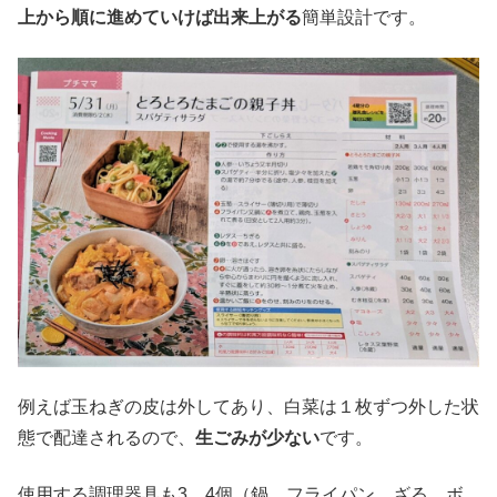
上から順に進めていけば出来上がる
簡単設計です。
例えば玉ねぎの皮は外してあり、白菜は１枚ずつ外した状
態で配達されるので、
生ごみが少ない
です。
使用する調理器具も3、4個（鍋、フライパン、ざる、ボ