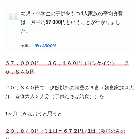
幼児・小学生の子供をもつ4人家族の平均食費
は、月平均
57,000円
ということがわかりまし
た。
出典元：
ほけんROOM
５７，０００円 ー ３６，１６０円（ヨシケイ分） ＝ ２
０，８４０円
２０，８４０円で、夕飯以外の朝昼の６食（朝食家族４人
分、昼食大人２人分（子供たちは給食））を
1ヶ月まかなおうと思うと
２０，８４０円 ÷ 3１日 =
６７２円／1日
（朝昼のみの