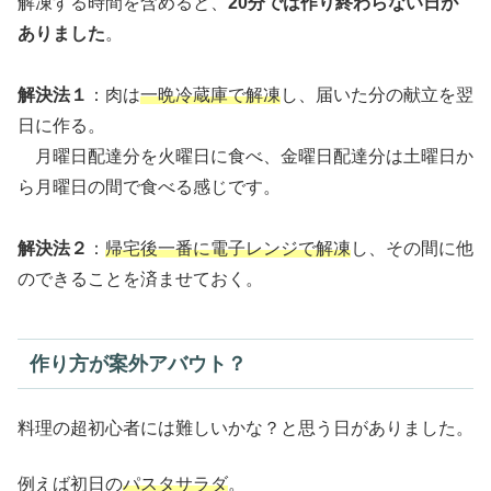
解凍する時間を含めると、
20分では作り終わらない日が
ありました
。
解決法１
：肉は
一晩冷蔵庫で解凍
し、届いた分の献立を翌
日に作る。
月曜日配達分を火曜日に食べ、金曜日配達分は土曜日か
ら月曜日の間で食べる感じです。
解決法２
：
帰宅後一番に電子レンジで解凍
し、その間に他
のできることを済ませておく。
作り方が案外アバウト？
料理の超初心者には難しいかな？と思う日がありました。
例えば初日の
パスタサラダ
。