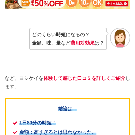
どのくらい
時短
になるの？
金額
、
味
、
量
など
費用対効果
は？
など、ヨシケイを
体験して感じた口コミを詳しくご紹介
し
ます。
結論は…
1日80分の時短！
金額：高すぎるとは思わなかった。