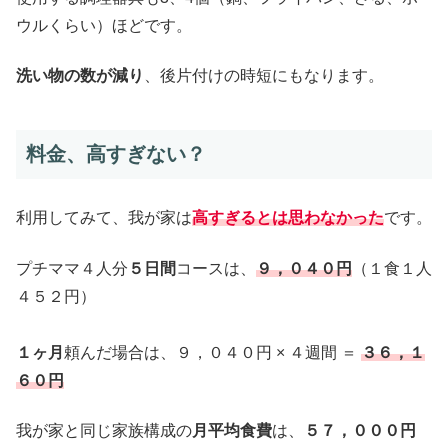
ウルくらい）ほどです。
洗い物の数が減り
、後片付けの時短にもなります。
料金、高すぎない？
利用してみて、我が家は
高すぎるとは思わなかった
です。
プチママ４人分
５日間
コースは、
９，０４０円
（１食１人
４５２円）
１ヶ月
頼んだ場合は、９，０４０円 × ４週間 ＝
３６，１
６０円
我が家と同じ家族構成の
月平均食費
は、
５７，０００円