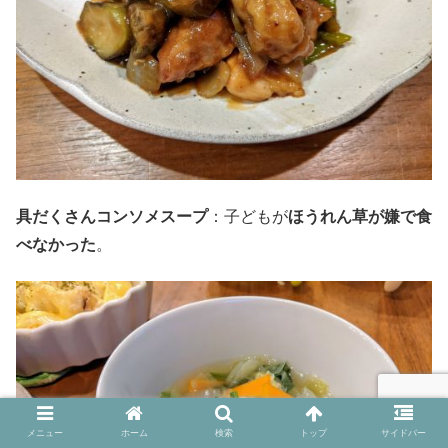
具だくさんコンソメスープ
：子どもが
ほうれん草が嫌で食
べなかった
。
メニュー
ホーム
検索
トップ
サイドバー