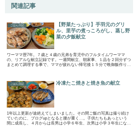
関連記事
【野菜たっぷり】手羽元のグリ
ごはん日記
ル、里芋の煮っころがし、蒸し野
菜の夕飯献立
ワーママ歴7年。７歳と４歳の兄弟を育児中のフルタイムワーママ
の、リアルな献立記録です。一週間献立、朝家事、１品を２回分ずつ
まとめて調理する事で、ママが疲れない帰宅後１５分で晩御飯作りを
目指しています。手の込んでいない簡単料理と野菜、魚が多め...
冷凍たこ焼きと焼き魚の献立
ごはん日記
1年以上更新が途絶えてしまいました。その間ご飯の写真は撮り続け
ていたのに、ブログupとなると腰が重く…。子供たちもあっという
間に成長し、４月からは長男は小学６年生、次男は小学３年生になり
ます。更新が途絶えていた間も「あ、これブログに残してお...