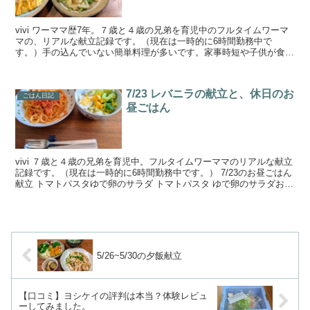
vivi ワーママ歴7年。７歳と４歳の兄弟を育児中のフルタイムワーマ
マの、リアルな献立記録です。（現在は一時的に6時間勤務中で
す。）手の込んでいない簡単料理が多いです。家事時短や子供が食べ
やすくなる工夫、簡単なレシピなども載せています。今日...
7/23 レバニラの献立と、休日のお
ごはん日記
昼ごはん
vivi ７歳と４歳の兄弟を育児中。フルタイムワーママのリアルな献立
記録です。（現在は一時的に6時間勤務中です。） 7/23のお昼ごはん
献立 トマトパスタゆで卵のサラダ トマトパスタ ゆで卵のサラダお好
みのドレッシングで。 7/23の夜ご...
5/26~5/30の夕飯献立
【口コミ】ヨシケイの評判は本当？体験レビュ
ーしてみました。