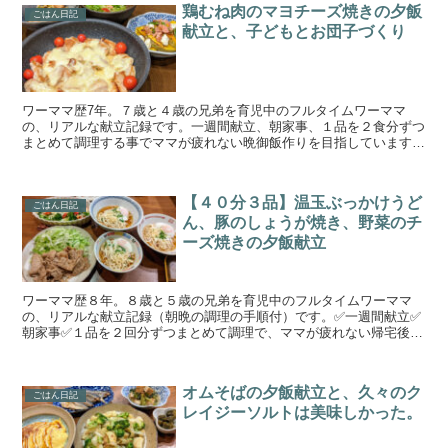
鶏むね肉のマヨチーズ焼きの夕飯
ごはん日記
献立と、子どもとお団子づくり
ワーママ歴7年。７歳と４歳の兄弟を育児中のフルタイムワーママ
の、リアルな献立記録です。一週間献立、朝家事、１品を２食分ずつ
まとめて調理する事でママが疲れない晩御飯作りを目指しています。
手の込んでいない簡単料理と野菜、魚が多めです。家事時短、...
【４０分３品】温玉ぶっかけうど
ごはん日記
ん、豚のしょうが焼き、野菜のチ
ーズ焼きの夕飯献立
ワーママ歴８年。８歳と５歳の兄弟を育児中のフルタイムワーママ
の、リアルな献立記録（朝晩の調理の手順付）です。✅一週間献立✅
朝家事✅１品を２回分ずつまとめて調理で、ママが疲れない帰宅後の
作業時間１５分で晩御飯作りを目指しています。日々の献立作...
オムそばの夕飯献立と、久々のク
ごはん日記
レイジーソルトは美味しかった。