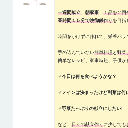
一週間献立
、
朝家事
、
１品を２回
業時間１５分で晩御飯
作り
を目指
時間をかけずに作れて、栄養バラ
手の込んでいない
簡単料理
と
野菜
簡単なレシピ、家事時短、子供が
✅
今日は何を食べようかな？
✅
メインは決まったけど副菜は何
✅
野菜たっぷりの献立にしたい!
など、
日々の献立作り
に少しでも