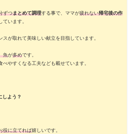
分ずつ
まとめて調理
する事で、ママが
疲れない
帰宅後の作
しています。
ンスが取れて美味しい献立を目指しています。
、魚
が
多め
です。
食べやすくなる工夫なども載せています。
にしよう？
お役に立てれば
嬉しいです。