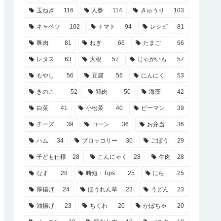
玉ねぎ
116
人参
114
きゅうり
103
キャベツ
102
トマト
94
レシピ
81
豚肉
81
ねぎ
66
たまご
66
レタス
63
大根
57
じゃがいも
57
もやし
56
豆腐
56
にんにく
53
きのこ
52
鶏肉
50
海藻
42
白菜
41
小松菜
40
ピーマン
39
チーズ
39
コーン
36
お弁当
36
ハム
34
ブロッコリー
30
ごぼう
29
子ども仕様
28
こんにゃく
28
牛肉
28
なす
28
時短・Tips
25
にら
25
厚揚げ
24
ほうれん草
23
うどん
23
油揚げ
23
ちくわ
20
かぼちゃ
20