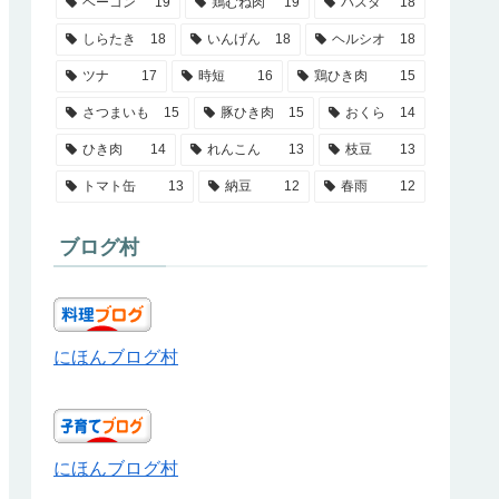
ベーコン
19
鶏むね肉
19
パスタ
18
しらたき
18
いんげん
18
ヘルシオ
18
ツナ
17
時短
16
鶏ひき肉
15
さつまいも
15
豚ひき肉
15
おくら
14
ひき肉
14
れんこん
13
枝豆
13
トマト缶
13
納豆
12
春雨
12
ブログ村
にほんブログ村
にほんブログ村