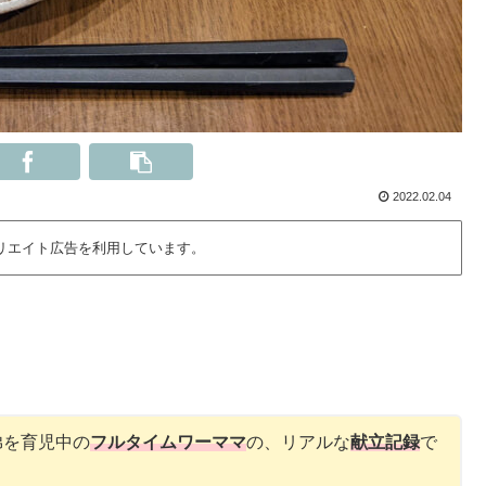
2022.02.04
リエイト広告を利用しています。
弟を育児中の
フルタイムワーママ
の、リアルな
献立記録
で