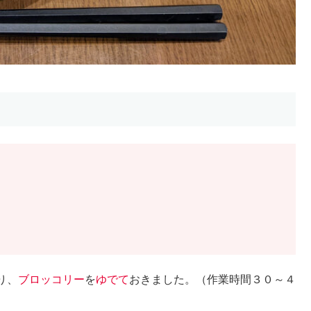
り、
ブロッコリー
を
ゆでて
おきました。（作業時間３０～４