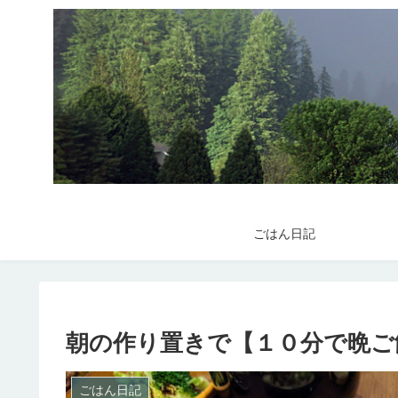
ごはん日記
朝の作り置きで【１０分で晩ご
ごはん日記