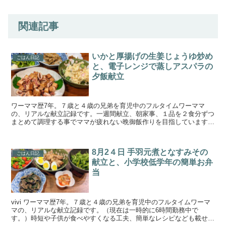
関連記事
いかと厚揚げの生姜じょうゆ炒め
ごはん日記
と、電子レンジで蒸しアスパラの
夕飯献立
ワーママ歴7年。７歳と４歳の兄弟を育児中のフルタイムワーママ
の、リアルな献立記録です。一週間献立、朝家事、１品を２食分ずつ
まとめて調理する事でママが疲れない晩御飯作りを目指しています。
手の込んでいない簡単料理と野菜、魚が多めです。家事時短、...
8月2４日 手羽元煮となすみその
ごはん日記
献立と、小学校低学年の簡単お弁
当
vivi ワーママ歴7年。７歳と４歳の兄弟を育児中のフルタイムワーマ
マの、リアルな献立記録です。（現在は一時的に6時間勤務中で
す。）時短や子供が食べやすくなる工夫、簡単なレシピなども載せて