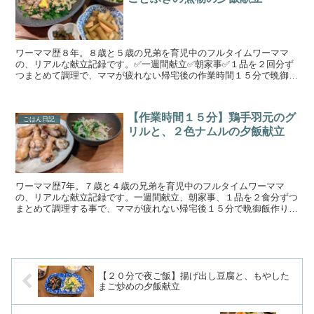
ワーママ歴８年。８歳と５歳の兄弟を育児中のフルタイムワーママ
の、リアルな献立記録です。✅一週間献立✅朝家事✅１品を２回分ず
つまとめて調理で、ママが疲れない帰宅後の作業時間１５分で晩御飯
作りを目指しています。手の込んでいない簡単料理と野菜、魚...
【作業時間１５分】鶏手羽元のグ
ごはん日記
リルと、２色ナムルの夕飯献立
ワーママ歴7年。７歳と４歳の兄弟を育児中のフルタイムワーママ
の、リアルな献立記録です。一週間献立、朝家事、１品を２食分ずつ
まとめて調理する事で、ママが疲れない帰宅後１５分で晩御飯作りを
目指しています。手の込んでいない簡単料理と野菜、魚が多め...
【２０分で夜ご飯】揚げ出し豆腐と、もやした
まご炒めの夕飯献立