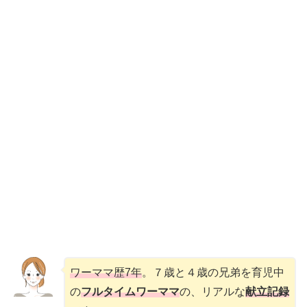
ワーママ歴7年
。７歳と４歳の兄弟を育児中
の
フルタイムワーママ
の、リアルな
献立記録