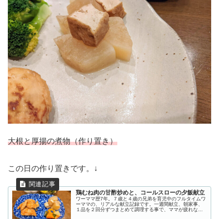
大根と厚揚の煮物（作り置き）
この日の作り置きです。↓
鶏むね肉の甘酢炒めと、コールスローの夕飯献立
ワーママ歴7年。７歳と４歳の兄弟を育児中のフルタイムワ
ーママの、リアルな献立記録です。一週間献立、朝家事、
１品を２回分ずつまとめて調理する事で、ママが疲れない
帰宅後の作業時間１５分で晩御飯作りを目指しています。