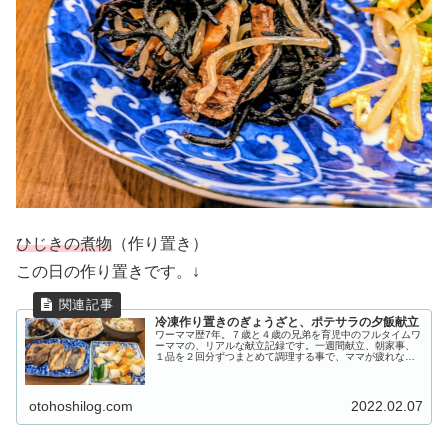
ひじきの煮物
（作り置き）
この日の作り置きです。↓
冷凍作り置きのぎょうざと、ポテサラの夕飯献立
ワーママ歴7年。７歳と４歳の兄弟を育児中のフルタイムワ
ーママの、リアルな献立記録です。一週間献立、朝家事、
１品を２回分ずつまとめて調理する事で、ママが疲れない
帰宅後の作業時間１５分で晩御飯作りを目指しています。
手の込んでいない簡単料理と野菜...
otohoshilog.com
2022.02.07