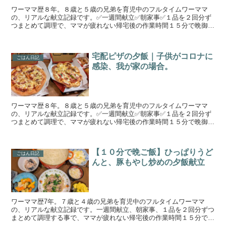
ワーママ歴８年。８歳と５歳の兄弟を育児中のフルタイムワーママ
の、リアルな献立記録です。✅一週間献立✅朝家事✅１品を２回分ず
つまとめて調理で、ママが疲れない帰宅後の作業時間１５分で晩御飯
作りを目指しています。手の込んでいない簡単料理と野菜、魚...
宅配ピザの夕飯｜子供がコロナに
ごはん日記
感染、我が家の場合。
ワーママ歴８年。８歳と５歳の兄弟を育児中のフルタイムワーママ
の、リアルな献立記録です。✅一週間献立✅朝家事✅１品を２回分ず
つまとめて調理で、ママが疲れない帰宅後の作業時間１５分で晩御飯
作りを目指しています。手の込んでいない簡単料理と野菜、魚...
【１０分で晩ご飯】ひっぱりうど
ごはん日記
んと、豚もやし炒めの夕飯献立
ワーママ歴7年。７歳と４歳の兄弟を育児中のフルタイムワーママ
の、リアルな献立記録です。一週間献立、朝家事、１品を２回分ずつ
まとめて調理する事で、ママが疲れない帰宅後の作業時間１５分で晩
御飯作りを目指しています。時間をかけずに作れて、栄養バラ...