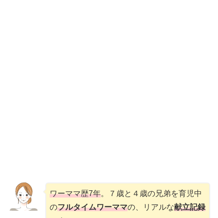
ワーママ歴7年
。７歳と４歳の兄弟を育児中
の
フルタイムワーママ
の、リアルな
献立記録