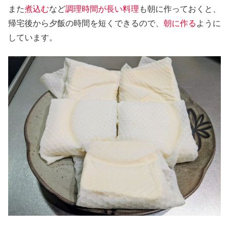
また
煮込む
など
調理時間が長い料理
も朝に作っておくと、
帰宅後から夕飯の時間を短くできるので、
朝に作る
ように
しています。