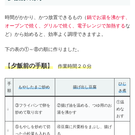
時間がかかり、かつ放置できるもの（
鍋でお湯を沸かす、
オーブンで焼く、グリルで焼く、電子レンジで加熱する
な
ど）から始めると、効率よく調理できますよ。
下の表の①～⑧の順に作りました。
【
夕飯前の手順
】
作業時間２０分
手
ひじ
もやしたまご炒め
揚げ出し豆腐
順
き煮
①温
③フライパンで卵を
②揚げ油を温める、つゆ用のお
↓
めな
炒めて取り出す
湯を沸かす
おす
⑤もやしを炒めて切
④豆腐に片栗粉をまぶし、揚げ
↓
った小松菜も入れる
る