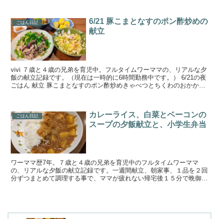
6/21 豚こまとなすのポン酢炒めの
ごはん日記
献立
vivi ７歳と４歳の兄弟を育児中。フルタイムワーママの、リアルな夕
飯の献立記録です。（現在は一時的に6時間勤務中です。） 6/21の夜
ごはん 献立 豚こまとなすのポン酢炒めきゃべつとちくわのおかか醤
油和えゆでとうもろこし厚揚げじゃがいも煮...
カレーライス、白菜とベーコンの
ごはん日記
スープの夕飯献立と、小学生弁当
ワーママ歴7年。７歳と４歳の兄弟を育児中のフルタイムワーママ
の、リアルな夕飯の献立記録です。一週間献立、朝家事、１品を２回
分ずつまとめて調理する事で、ママが疲れない帰宅後１５分で晩御飯
作りを目指しています。手の込んでいない簡単料理と野菜、魚...