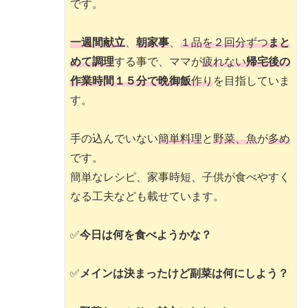
です。
一週間献立
、
朝家事
、
１品を２回分ずつ
まと
めて調理
する事で、ママが
疲れない
帰宅後の
作業時間１５分で晩御飯
作り
を目指していま
す。
手の込んでいない
簡単料理
と
野菜、魚
が
多め
です。
簡単なレシピ、家事時短、子供が食べやすく
なる工夫なども載せています。
✅
今日は何を食べようかな？
✅
メインは決まったけど副菜は何にしよう？