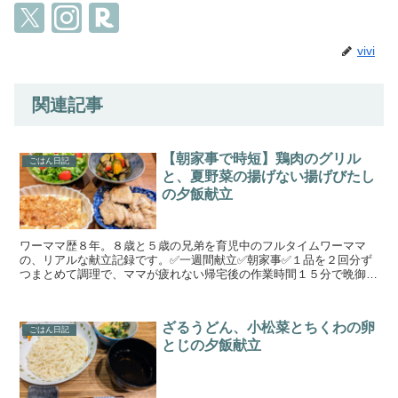
vivi
関連記事
【朝家事で時短】鶏肉のグリル
ごはん日記
と、夏野菜の揚げない揚げびたし
の夕飯献立
ワーママ歴８年。８歳と５歳の兄弟を育児中のフルタイムワーママ
の、リアルな献立記録です。✅一週間献立✅朝家事✅１品を２回分ず
つまとめて調理で、ママが疲れない帰宅後の作業時間１５分で晩御飯
作りを目指しています。手の込んでいない簡単料理と野菜、魚...
ざるうどん、小松菜とちくわの卵
ごはん日記
とじの夕飯献立