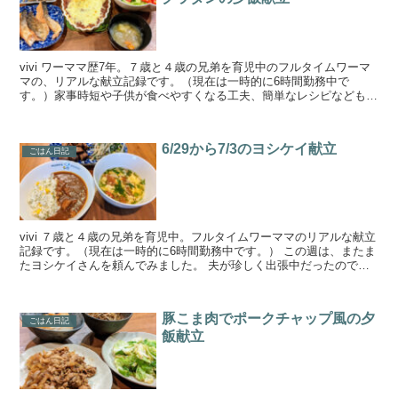
vivi ワーママ歴7年。７歳と４歳の兄弟を育児中のフルタイムワーマ
マの、リアルな献立記録です。（現在は一時的に6時間勤務中で
す。）家事時短や子供が食べやすくなる工夫、簡単なレシピなども載
せています。 ９月２日の夜ごはん 献立 鮭のムニエル...
6/29から7/3のヨシケイ献立
ごはん日記
vivi ７歳と４歳の兄弟を育児中。フルタイムワーママのリアルな献立
記録です。（現在は一時的に6時間勤務中です。） この週は、またま
たヨシケイさんを頼んでみました。 夫が珍しく出張中だったので
「プチママ」の３人用を頼みました。 結果、大人の...
豚こま肉でポークチャップ風の夕
ごはん日記
飯献立