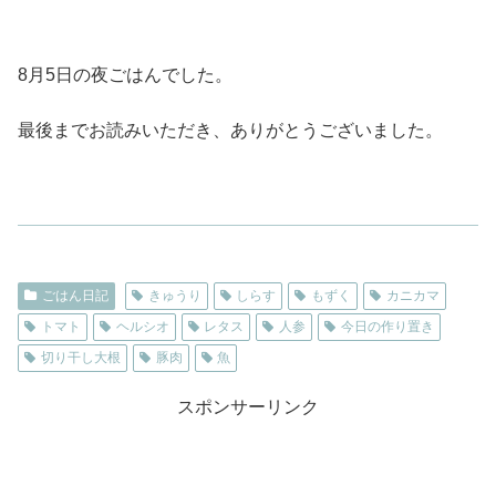
8月5日の夜ごはんでした。
最後までお読みいただき、ありがとうございました。
ごはん日記
きゅうり
しらす
もずく
カニカマ
トマト
ヘルシオ
レタス
人参
今日の作り置き
切り干し大根
豚肉
魚
スポンサーリンク