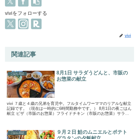
viviをフォローする
vivi
関連記事
8月1日 サラダうどんと、市販の
ごはん日記
お惣菜の献立
vivi ７歳と４歳の兄弟を育児中。フルタイムワーママのリアルな献立
記録です。（現在は一時的に6時間勤務中です。） 8月1日の夜ごはん
献立 ピザ（市販のお惣菜）フライドチキン（市販のお惣菜）サラダ
うどん塩きのこきんぴらごぼう 家族でスーパ...
９月２日 鮭のムニエルとポテト
ごはん日記
グラタンの夕飯献立