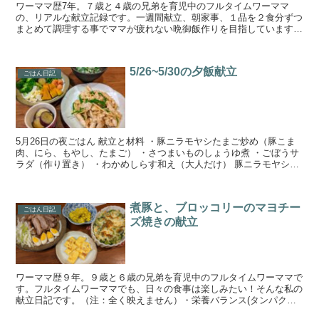
ワーママ歴7年。７歳と４歳の兄弟を育児中のフルタイムワーママ
の、リアルな献立記録です。一週間献立、朝家事、１品を２食分ずつ
まとめて調理する事でママが疲れない晩御飯作りを目指しています。
手の込んでいない簡単料理と野菜、魚が多めです。家事時短、...
5/26~5/30の夕飯献立
ごはん日記
5月26日の夜ごはん 献立と材料 ・豚ニラモヤシたまご炒め（豚こま
肉、にら、もやし、たまご） ・さつまいものしょうゆ煮 ・ごぼうサ
ラダ（作り置き） ・わかめしらす和え（大人だけ） 豚ニラモヤシた
まご炒めは、中華だしと塩コショウで味付けをしま...
煮豚と、ブロッコリーのマヨチー
ごはん日記
ズ焼きの献立
ワーママ歴９年。９歳と６歳の兄弟を育児中のフルタイムワーママで
す。フルタイムワーママでも、日々の食事は楽しみたい！そんな私の
献立日記です。（注：全く映えません）・栄養バランス(タンパク質
と野菜の割合は１：２にしたい) ・３品食べたい・簡単で...