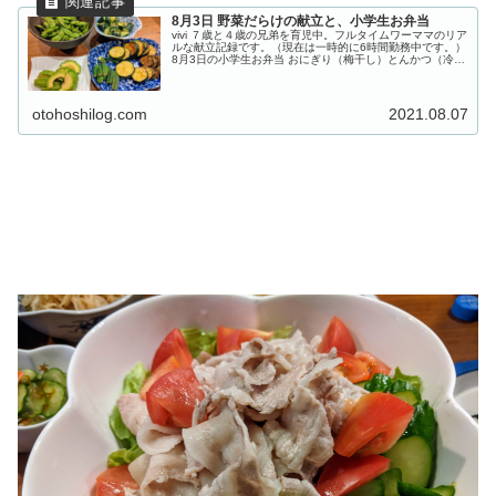
8月3日 野菜だらけの献立と、小学生お弁当
vivi ７歳と４歳の兄弟を育児中。フルタイムワーママのリア
ルな献立記録です。（現在は一時的に6時間勤務中です。）
8月3日の小学生お弁当 おにぎり（梅干し）とんかつ（冷凍
食品）鶏のから揚げ（冷凍食品）大根と人参の煮物蒸しキ
ャベツのマヨポン...
otohoshilog.com
2021.08.07