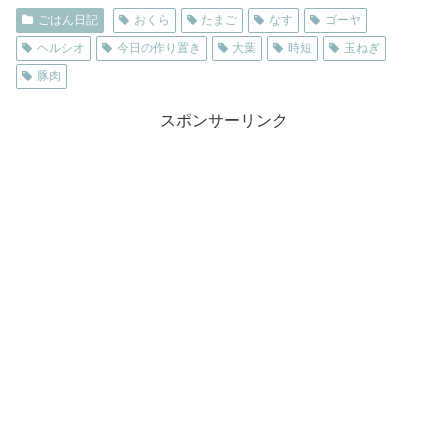
ごはん日記
おくら
たまご
なす
ゴーヤ
ヘルシオ
今日の作り置き
大葉
時短
玉ねぎ
豚肉
スポンサーリンク