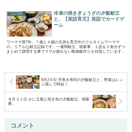
御飯作りを目指しています。手の込んでいない簡単料理と野菜...
冷凍の焼きぎょうざの夕飯献立
ごはん日記
と、【英語育児】英語でカードゲ
ーム
ワーママ歴7年。７歳と４歳の兄弟を育児中のフルタイムワーママ
の、リアルな献立記録です。一週間献立、朝家事、１品を２食分ずつ
まとめて調理する事でママが疲れない晩御飯作りを目指しています。
手の込んでいない簡単料理と野菜、魚が多めです。家事時短、...
8月2９日 手巻き寿司の夕飯献立と、野菜はレン
ジ蒸しで時短！
８月３１日 かに玉風と焼き魚の夕飯献立、朝家
事。
コメント