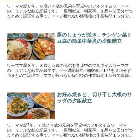
ワーママ歴８年。８歳と４歳の兄弟を育児中のフルタイムワーママ
の、リアルな献立記録です。一週間献立、朝家事、１品を２回分ずつ
まとめて調理する事で、ママが疲れない帰宅後の作業時間１５分で晩
御飯作りを目指しています。手の込んでいない簡単料理と野菜...
豚のしょうが焼き、チンゲン菜と
ごはん日記
豆腐の簡単中華煮の夕飯献立
ワーママ歴８年。８歳と５歳の兄弟を育児中のフルタイムワーママ
の、リアルな献立記録です。✅一週間献立✅朝家事✅１品を２回分ず
つまとめて調理で、ママが疲れない帰宅後の作業時間１５分で晩御飯
作りを目指しています。手の込んでいない簡単料理と野菜、魚...
お好み焼きと、切り干し大根のサ
ごはん日記
ラダの夕飯献立
ワーママ歴7年。７歳と４歳の兄弟を育児中のフルタイムワーママ
の、リアルな献立記録です。一週間献立、朝家事、１品を２回分ずつ
まとめて調理する事で、ママが疲れない帰宅後の作業時間１５分で晩