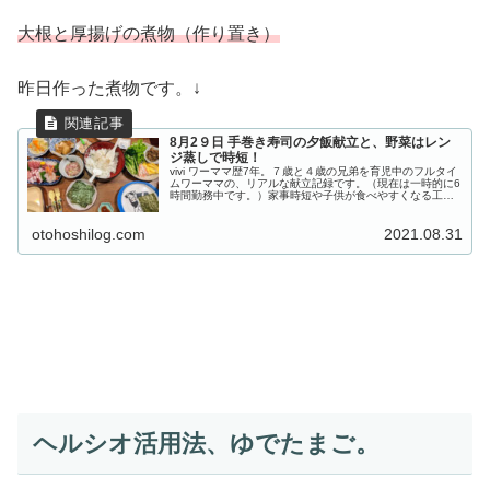
大根と厚揚げの煮物
（作り置き）
昨日作った煮物です。↓
8月2９日 手巻き寿司の夕飯献立と、野菜はレン
ジ蒸しで時短！
vivi ワーママ歴7年。７歳と４歳の兄弟を育児中のフルタイ
ムワーママの、リアルな献立記録です。（現在は一時的に6
時間勤務中です。）家事時短や子供が食べやすくなる工
夫、簡単なレシピなども載せています。 8月2９日の夜ごは
ん 献立 手巻き寿司...
otohoshilog.com
2021.08.31
ヘルシオ活用法、ゆでたまご。