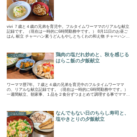
vivi ７歳と４歳の兄弟を育児中。フルタイムワーママのリアルな献立
記録です。（現在は一時的に6時間勤務中です。） 8月11日のお昼ご
はん 献立 チャーハン素うどんもやしとちくわの和え物 チャーハンの
具は、ねぎとたまご。もやしとちくわの和え...
鶏肉の塩だれ炒めと、秋を感じる
ごはん日記
はらこ飯の夕飯献立
ワーママ歴7年。７歳と４歳の兄弟を育児中のフルタイムワーママ
の、リアルな献立記録です。（現在は一時的に6時間勤務中です。）
一週間献立、朝家事、１品を２食分ずつまとめて調理する事でママが
疲れない晩御飯作りを目指しています。手の込んでいない簡単...
なんでもない日のちらし寿司と、
ごはん日記
塩やきとりの夕飯献立