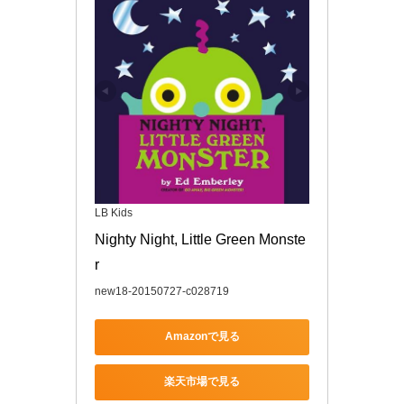
LB Kids
Nighty Night, Little Green Monste
r
new18-20150727-c028719
Amazonで見る
楽天市場で見る