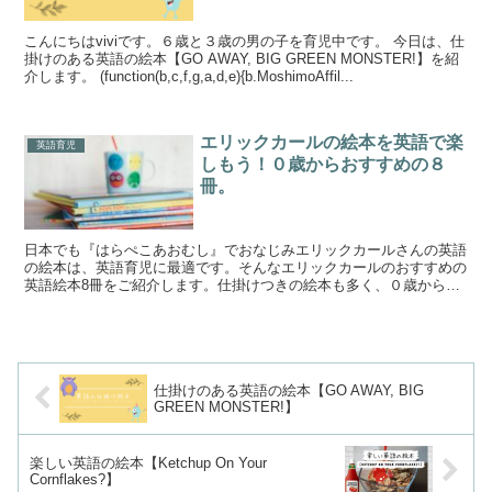
こんにちはviviです。６歳と３歳の男の子を育児中です。 今日は、仕
掛けのある英語の絵本【GO AWAY, BIG GREEN MONSTER!】を紹
介します。 (function(b,c,f,g,a,d,e){b.MoshimoAffil...
エリックカールの絵本を英語で楽
英語育児
しもう！０歳からおすすめの８
冊。
日本でも『はらぺこあおむし』でおなじみエリックカールさんの英語
の絵本は、英語育児に最適です。そんなエリックカールのおすすめの
英語絵本8冊をご紹介します。仕掛けつきの絵本も多く、０歳から長
く楽しめる絵本ばかりです。是非ご参考ください。
仕掛けのある英語の絵本【GO AWAY, BIG
GREEN MONSTER!】
楽しい英語の絵本【Ketchup On Your
Cornflakes?】