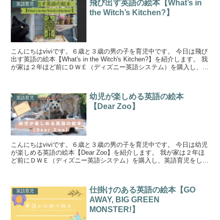
飛び出す英語の絵本【What’s in
英語育児
the Witch’s Kitchen?】
こんにちはviviです。６歳と３歳の男の子を育児中です。 今日は飛び
出す英語の絵本【What's in the Witch's Kitchen?】を紹介します。 我
が家は２年ほど前にＤＷＥ（ディズニー英語システム）を購入し、英
語育児をしてい...
幼児が楽しめる英語の絵本
英語育児
【Dear Zoo】
こんにちはviviです。６歳と３歳の男の子を育児中です。 今日は幼児
が楽しめる英語の絵本【Dear Zoo】を紹介します。 我が家は２年ほ
ど前にＤＷＥ（ディズニー英語システム）を購入し、英語育児をして
います。 わたし自身は英語を話せるように...
仕掛けのある英語の絵本【GO
英語育児
AWAY, BIG GREEN
MONSTER!】