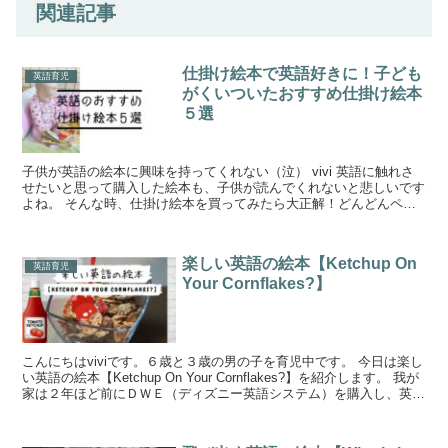
関連記事
仕掛け絵本で英語好きに！子ども
英語育児
がくいついたおすすめ仕掛け絵本
５選
子供が英語の絵本に興味を持ってくれない（泣） vivi 英語に触れさ
せたいと思って購入した絵本も、子供が読んでくれないと悲しいです
よね。 そんな時、仕掛け絵本を買ってみたら大正解！どんどんペー
ジを進めて「もう１回！」と何度も読んでくれました...
楽しい英語の絵本【Ketchup On
英語育児
Your Cornflakes?】
こんにちはviviです。６歳と３歳の男の子を育児中です。 今日は楽し
い英語の絵本【Ketchup On Your Cornflakes?】を紹介します。 我が
家は２年ほど前にＤＷＥ（ディズニー英語システム）を購入し、英語
育児をしています。 ...