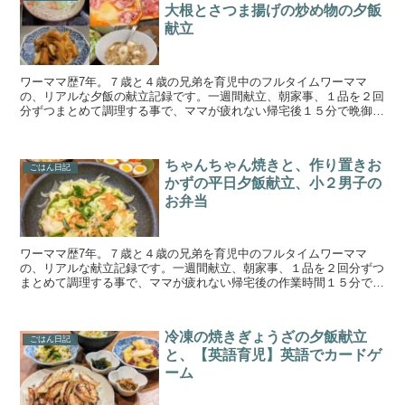
大根とさつま揚げの炒め物の夕飯
献立
ワーママ歴7年。７歳と４歳の兄弟を育児中のフルタイムワーママ
の、リアルな夕飯の献立記録です。一週間献立、朝家事、１品を２回
分ずつまとめて調理する事で、ママが疲れない帰宅後１５分で晩御飯
作りを目指しています。手の込んでいない簡単料理と野菜、魚...
ちゃんちゃん焼きと、作り置きお
ごはん日記
かずの平日夕飯献立、小２男子の
お弁当
ワーママ歴7年。７歳と４歳の兄弟を育児中のフルタイムワーママ
の、リアルな献立記録です。一週間献立、朝家事、１品を２回分ずつ
まとめて調理する事で、ママが疲れない帰宅後の作業時間１５分で晩
御飯作りを目指しています。手の込んでいない簡単料理と野菜...
冷凍の焼きぎょうざの夕飯献立
ごはん日記
と、【英語育児】英語でカードゲ
ーム