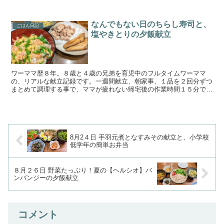
目指しています。手の込んでいない簡単料理と野菜、魚が多め...
なんでもない日のちらし寿司と、
ごはん日記
塩やきとりの夕飯献立
ワーママ歴８年。８歳と４歳の兄弟を育児中のフルタイムワーママ
の、リアルな献立記録です。一週間献立、朝家事、１品を２回分ずつ
まとめて調理する事で、ママが疲れない帰宅後の作業時間１５分で晩
御飯作りを目指しています。手の込んでいない簡単料理と野菜...
8月2４日 手羽元煮となすみその献立と、小学校
低学年の簡単お弁当
８月２６日 野菜たっぷり！夏の【ヘルシオ】バ
ンバンジーの夕飯献立
コメント