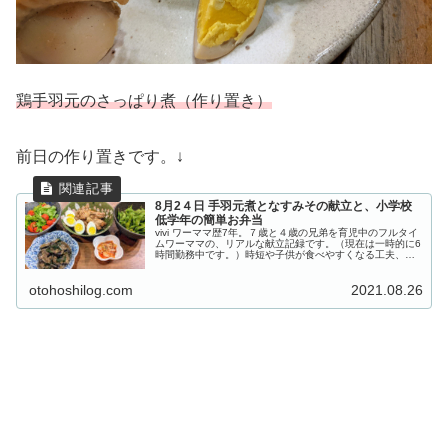
鶏手羽元のさっぱり煮（作り置き）
前日の作り置きです。↓
8月2４日 手羽元煮となすみその献立と、小学校
低学年の簡単お弁当
vivi ワーママ歴7年。７歳と４歳の兄弟を育児中のフルタイ
ムワーママの、リアルな献立記録です。（現在は一時的に6
時間勤務中です。）時短や子供が食べやすくなる工夫、簡
単なレシピなども載せています。 8月2４日の小学生お弁当
おにぎり（梅干し...
otohoshilog.com
2021.08.26