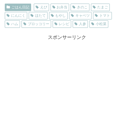
ごはん日記
えび
お弁当
きのこ
たまご
にんにく
ほたて
もやし
キャベツ
トマト
ハム
ブロッコリー
レシピ
人参
小松菜
スポンサーリンク