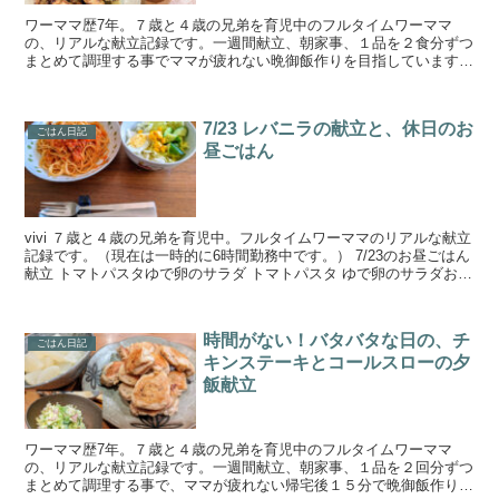
ワーママ歴7年。７歳と４歳の兄弟を育児中のフルタイムワーママ
の、リアルな献立記録です。一週間献立、朝家事、１品を２食分ずつ
まとめて調理する事でママが疲れない晩御飯作りを目指しています。
手の込んでいない簡単料理と野菜、魚が多めです。家事時短、...
7/23 レバニラの献立と、休日のお
ごはん日記
昼ごはん
vivi ７歳と４歳の兄弟を育児中。フルタイムワーママのリアルな献立
記録です。（現在は一時的に6時間勤務中です。） 7/23のお昼ごはん
献立 トマトパスタゆで卵のサラダ トマトパスタ ゆで卵のサラダお好
みのドレッシングで。 7/23の夜ご...
時間がない！バタバタな日の、チ
ごはん日記
キンステーキとコールスローの夕
飯献立
ワーママ歴7年。７歳と４歳の兄弟を育児中のフルタイムワーママ
の、リアルな献立記録です。一週間献立、朝家事、１品を２回分ずつ
まとめて調理する事で、ママが疲れない帰宅後１５分で晩御飯作りを