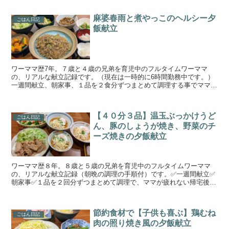
麻婆春雨と煮やっこのヘルシー夕
ごはん日記
飯献立
ワーママ歴7年。７歳と４歳の兄弟を育児中のフルタイムワーママ
の、リアルな献立記録です。（現在は一時的に6時間勤務中です。）
一週間献立、朝家事、１品を２食分ずつまとめて調理する事でママが
疲れない晩御飯作りを目指しています。手の込んでいない簡単...
【４０分３品】温玉ぶっかけうど
ごはん日記
ん、豚のしょうが焼き、野菜のチ
ーズ焼きの夕飯献立
ワーママ歴８年。８歳と５歳の兄弟を育児中のフルタイムワーママ
の、リアルな献立記録（朝晩の調理の手順付）です。✅一週間献立✅
朝家事✅１品を２回分ずつまとめて調理で、ママが疲れない帰宅後の
作業時間１５分で晩御飯作りを目指しています。日々の献立作...
節約食材で【子供も喜ぶ】鶏むね
ごはん日記
肉の照り焼き風の夕飯献立