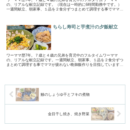
の、リアルな献立記録です。（現在は一時的に6時間勤務中です。）
一週間献立、朝家事、１品を２食分ずつまとめて調理する事でママが
疲れない晩御飯作りを目指しています。手の込んでいない簡単...
ちらし寿司と芋煮汁の夕飯献立
ごはん日記
ワーママ歴7年。７歳と４歳の兄弟を育児中のフルタイムワーママ
の、リアルな献立記録です。一週間献立、朝家事、１品を２食分ずつ
まとめて調理する事でママが疲れない晩御飯作りを目指しています。
手の込んでいない簡単料理と野菜、魚が多めです。家事時短、...
鯵のしょうゆ干とフキの煮物
金目干し焼き、焼き野菜