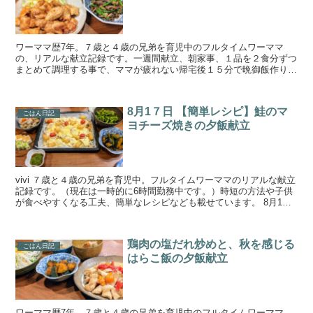
ワーママ歴7年。７歳と４歳の兄弟を育児中のフルタイムワーママ
の、リアルな献立記録です。一週間献立、朝家事、１品を２食分ずつ
まとめて調理する事で、ママが疲れない帰宅後１５分で晩御飯作りを
目指しています。手の込んでいない簡単料理と野菜、魚が多め...
8月1７日 【簡単レシピ】鮭のマ
ごはん日記
ヨチーズ焼きの夕飯献立
vivi ７歳と４歳の兄弟を育児中。フルタイムワーママのリアルな献立
記録です。（現在は一時的に6時間勤務中です。）時短の方法や子供
が食べやすくなる工夫、簡単なレシピなども載せています。 8月1７
日の夜ごはん 献立 鮭のマヨチーズ焼き筑前煮夏...
鶏肉の塩だれ炒めと、秋を感じる
ごはん日記
はらこ飯の夕飯献立
ワーママ歴7年。７歳と４歳の兄弟を育児中のフルタイムワーママ